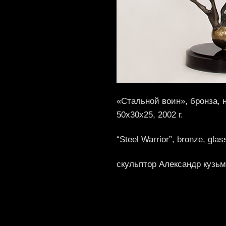
«Стальной воин», бронза, 
50x30x25, 2002 г.
“Steel Warrior”, bronze, gla
скульптор Александр кузь
rolex breitling copy
replica-watch